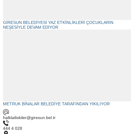
GİRESUN BELEDİYESİ YAZ ETKİNLİKLERİ ÇOCUKLARIN
NEŞESİYLE DEVAM EDİYOR
METRUK BİNALAR BELEDİYE TARAFINDAN YIKILIYOR
halklailiskiler@giresun.bel.tr
444 4 028