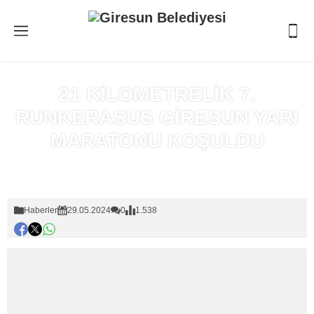
21 KİLOMETRELİK 7.
RUNKERASUS GİRESUN YARI
MARATONU KOŞULDU
Anasayfa
»
Haberler
Haberler
29.05.2024
0
1.538