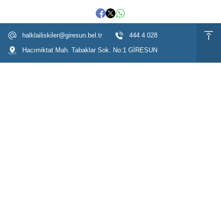
halklailiskiler@giresun.bel.tr
444 4 028
Hacımiktat Mah. Tabaklar Sok. No:1 GİRESUN