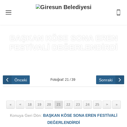
BAŞKAN KÖSE SONA EREN
FESTİVALİ DEĞERLENDİRDİ
Anasayfa
»
BAŞKAN KÖSE SONA EREN FESTİVALİ
DEĞERLENDİRDİ
Önceki
Sonraki
Fotoğraf: 21 / 39
«
<
18
19
20
21
22
23
24
25
>
»
Konuya Geri Dön:
BAŞKAN KÖSE SONA EREN FESTİVALİ
DEĞERLENDİRDİ