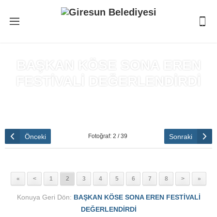
BAŞKAN KÖSE SONA EREN
FESTİVALİ DEĞERLENDİRDİ
Anasayfa
»
BAŞKAN KÖSE SONA EREN FESTİVALİ
DEĞERLENDİRDİ
Önceki
Sonraki
Fotoğraf: 2 / 39
«
<
1
2
3
4
5
6
7
8
>
»
Konuya Geri Dön:
BAŞKAN KÖSE SONA EREN FESTİVALİ
DEĞERLENDİRDİ