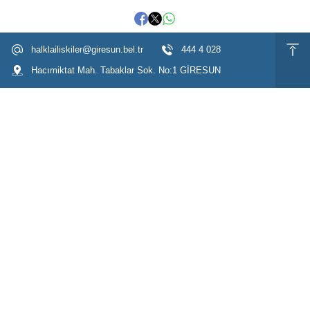
halklailiskiler@giresun.bel.tr
444 4 028
Hacımiktat Mah. Tabaklar Sok. No:1 GİRESUN