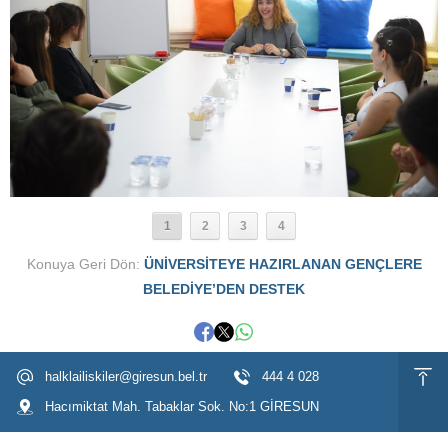
1
2
3
4
Konuya Geri Dön:
ÜNİVERSİTEYE HAZIRLANAN GENÇLERE
BELEDİYE’DEN DESTEK
halklailiskiler@giresun.bel.tr
444 4 028
Hacımiktat Mah. Tabaklar Sok. No:1 GİRESUN