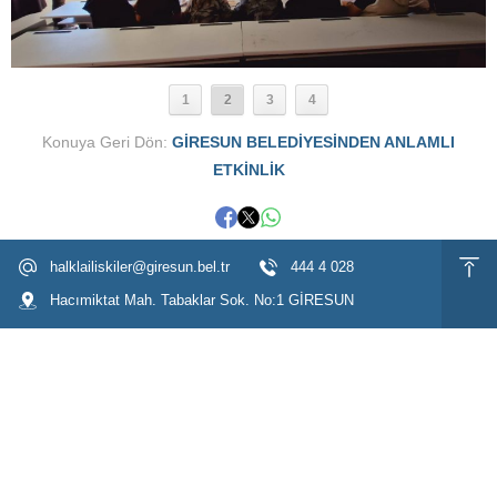
1
2
3
4
Konuya Geri Dön:
GİRESUN BELEDİYESİNDEN ANLAMLI
ETKİNLİK
halklailiskiler@giresun.bel.tr
444 4 028
Hacımiktat Mah. Tabaklar Sok. No:1 GİRESUN