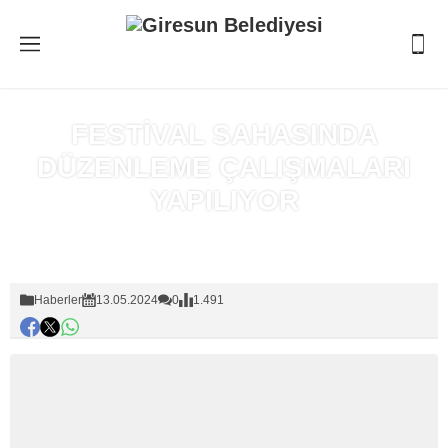
FESTİVAL SAHASINDA
DÜZENLEME ÇALIŞMALARI
YAPILIYOR
Anasayfa
»
Haberler
Haberler
13.05.2024
0
1.491