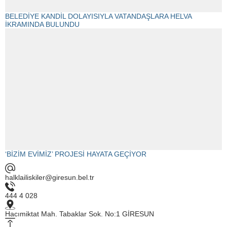
BELEDİYE KANDİL DOLAYISIYLA VATANDAŞLARA HELVA
İKRAMINDA BULUNDU
‘BİZİM EVİMİZ’ PROJESİ HAYATA GEÇİYOR
halklailiskiler@giresun.bel.tr
444 4 028
Hacımiktat Mah. Tabaklar Sok. No:1 GİRESUN