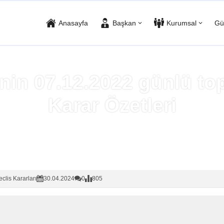
Anasayfa
Başkan
Kurumsal
Gü
’nin 07.12.2022 günlü top
Karar Özetleri
Anasayfa
»
Meclis Kararları
clis Kararları
30.04.2024
0
805