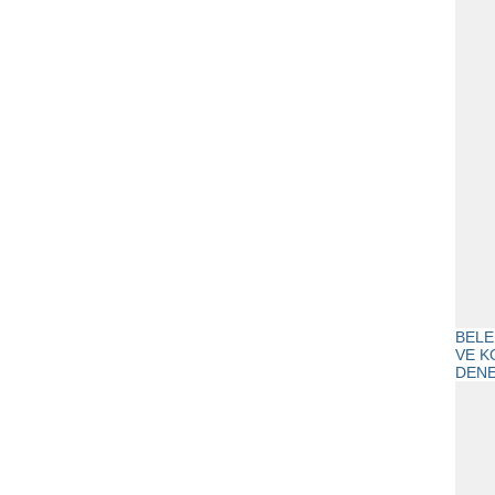
BELE
VE K
DENE