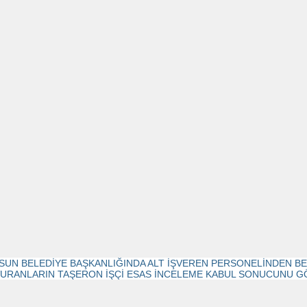
SUN BELEDİYE BAŞKANLIĞINDA ALT İŞVEREN PERSONELİNDEN B
URANLARIN TAŞERON İŞÇİ ESAS İNCELEME KABUL SONUCUNU G