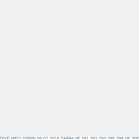
DİYE MECLİSİNİN 09.07.2018 TARİH VE 291,292,294,295,298 VE 3