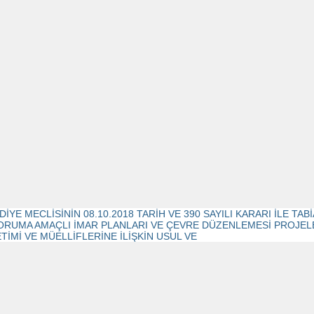
DİYE MECLİSİNİN 08.10.2018 TARİH VE 390 SAYILI KARARI İLE T
ORUMA AMAÇLI İMAR PLANLARI VE ÇEVRE DÜZENLEMESİ PROJELE
TİMİ VE MÜELLİFLERİNE İLİŞKİN USUL VE