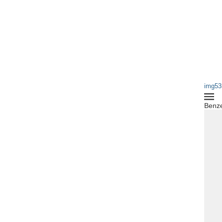
img53
Benze