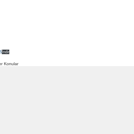
5
İndir
r Konular