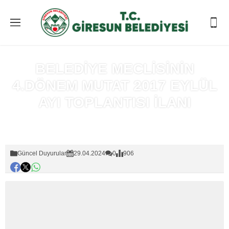
BELEDİYE MECLİSİNİN
4.DÖNEM MUTAT 2017 EYLÜL
AYI TOPLANTISI İLANI
Anasayfa
»
Güncel Duyurular
Güncel Duyurular
29.04.2024
0
906