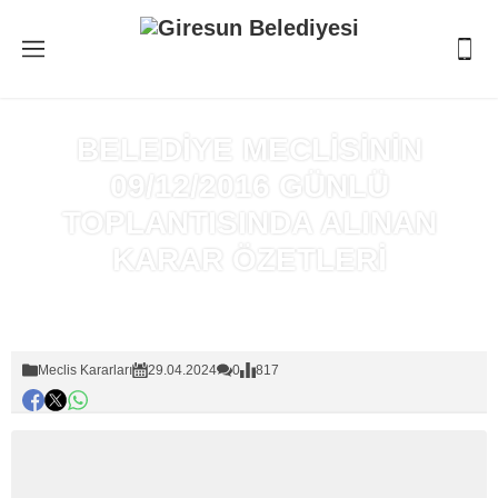
BELEDİYE MECLİSİNİN
09/12/2016 GÜNLÜ
TOPLANTISINDA ALINAN
KARAR ÖZETLERİ
Anasayfa
»
Meclis Kararları
Meclis Kararları
29.04.2024
0
817