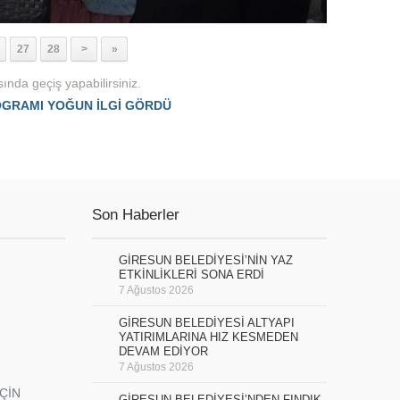
27
28
>
»
ında geçiş yapabilirsiniz.
OGRAMI YOĞUN İLGİ GÖRDÜ
Son Haberler
GİRESUN BELEDİYESİ’NİN YAZ
ETKİNLİKLERİ SONA ERDİ
7 Ağustos 2026
GİRESUN BELEDİYESİ ALTYAPI
YATIRIMLARINA HIZ KESMEDEN
DEVAM EDİYOR
7 Ağustos 2026
İÇİN
GİRESUN BELEDİYESİ’NDEN FINDIK