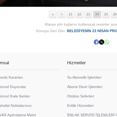
«
<
21
22
23
24
25
26
Klavye yön tuşlarını kullanarak resimler aras
Konuya Geri Dön:
BELEDİYENİN 23 NİSAN PR
msal
Hizmetler
eclis Kararları
Su Abonelik İşlemleri
üncel Duyurular
Abone Devir İşlemleri
üncel İhale İlanları
Otobüs Seferleri
ahsilat Noktalarımız
Evlilik Hizmetleri
VKK Aydınlatma Metni
EMLAK SERVİSİ İŞLEMLERİ 