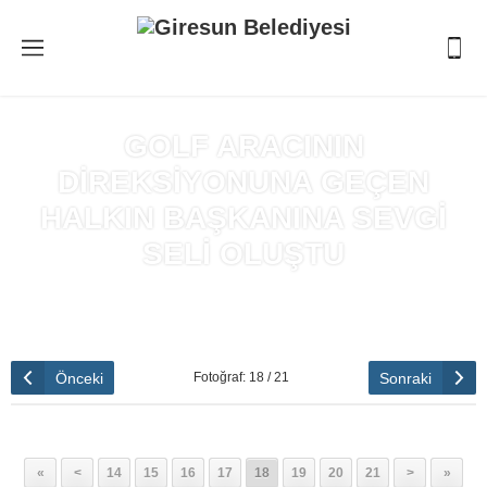
GOLF ARACININ
DİREKSİYONUNA GEÇEN
HALKIN BAŞKANINA SEVGİ
SELİ OLUŞTU
Anasayfa
»
GOLF ARACININ DİREKSİYONUNA GEÇEN HALKIN
BAŞKANINA SEVGİ SELİ OLUŞTU
Önceki
Sonraki
Fotoğraf: 18 / 21
«
<
14
15
16
17
18
19
20
21
>
»