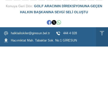
Konuya Geri Dön:
GOLF ARACININ DİREKSİYONUNA GEÇEN
HALKIN BAŞKANINA SEVGİ SELİ OLUŞTU
halklailiskiler@giresun.bel.tr
444 4 028
Hacımiktat Mah. Tabaklar Sok. No:1 GİRESUN