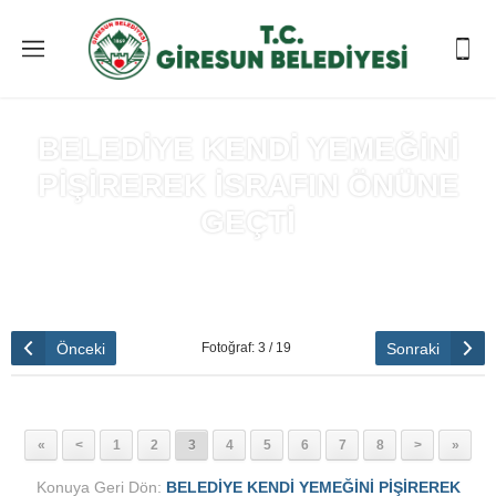
BELEDİYE KENDİ YEMEĞİNİ
PİŞİREREK İSRAFIN ÖNÜNE
GEÇTİ
Anasayfa
»
BELEDİYE KENDİ YEMEĞİNİ PİŞİREREK İSRAFIN
ÖNÜNE GEÇTİ
Önceki
Sonraki
Fotoğraf: 3 / 19
«
<
1
2
3
4
5
6
7
8
>
»
Konuya Geri Dön:
BELEDİYE KENDİ YEMEĞİNİ PİŞİREREK