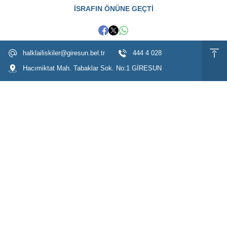
İSRAFIN ÖNÜNE GEÇTİ
halklailiskiler@giresun.bel.tr
444 4 028
Hacımiktat Mah. Tabaklar Sok. No:1 GİRESUN