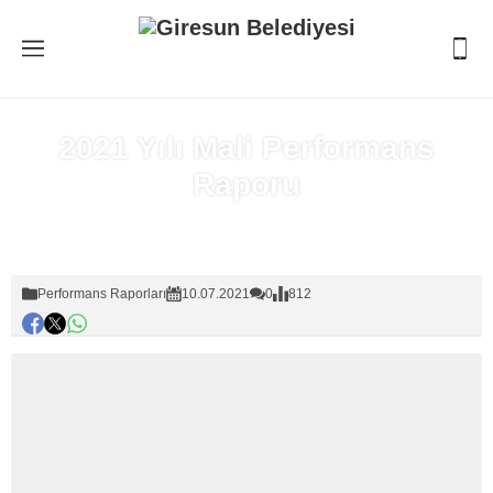
2021 Yılı Mali Performans
Raporu
Anasayfa
»
Performans Raporları
Performans Raporları
10.07.2021
0
812