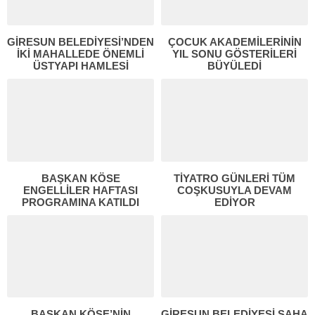
GİRESUN BELEDİYESİ’NDEN
ÇOCUK AKADEMİLERİNİN
İKİ MAHALLEDE ÖNEMLİ
YIL SONU GÖSTERİLERİ
ÜSTYAPI HAMLESİ
BÜYÜLEDİ
BAŞKAN KÖSE
TİYATRO GÜNLERİ TÜM
ENGELLİLER HAFTASI
COŞKUSUYLA DEVAM
PROGRAMINA KATILDI
EDİYOR
BAŞKAN KÖSE’NİN
GİRESUN BELEDİYESİ SAHA