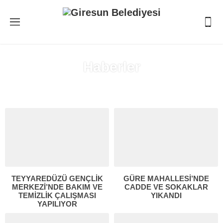
Haberler
Anasayfa
»
Haberler
(8. Sayfa )
TEYYAREDÜZÜ GENÇLİK
GÜRE MAHALLESİ’NDE
MERKEZİ’NDE BAKIM VE
CADDE VE SOKAKLAR
TEMİZLİK ÇALIŞMASI
YIKANDI
YAPILIYOR