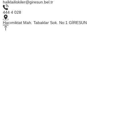
halklailiskiler@giresun.bel.tr
444 4 028
Hacımiktat Mah. Tabaklar Sok. No:1 GİRESUN