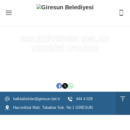
BELEDİYEDEN EMLAK
VERGİSİ UYARISI
Anasayfa
»
BELEDİYEDEN EMLAK VERGİSİ UYARISI
halklailiskiler@giresun.bel.tr
444 4 028
Hacımiktat Mah. Tabaklar Sok. No:1 GİRESUN